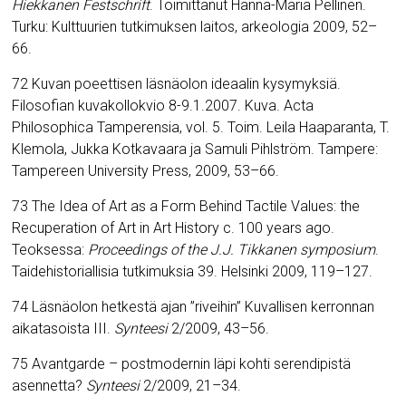
Hiekkanen Festschrift
. Toimittanut Hanna-Maria Pellinen.
Turku: Kulttuurien tutkimuksen laitos, arkeologia 2009, 52–
66.
72 Kuvan poeettisen läsnäolon ideaalin kysymyksiä.
Filosofian kuvakollokvio 8-9.1.2007. Kuva. Acta
Philosophica Tamperensia, vol. 5. Toim. Leila Haaparanta, T.
Klemola, Jukka Kotkavaara ja Samuli Pihlström.
Tampere:
Tampereen University Press, 2009, 53–66.
73 The Idea of Art as a Form Behind Tactile Values: the
Recuperation of Art in Art History c. 100 years ago.
Teoksessa:
Proceedings of the J.J. Tikkanen symposium
.
Taidehistoriallisia tutkimuksia 39. Helsinki 2009, 119–127.
74 Läsnäolon hetkestä ajan ”riveihin” Kuvallisen kerronnan
aikatasoista III.
Synteesi
2/2009, 43–56.
75 Avantgarde – postmodernin läpi kohti serendipistä
asennetta?
Synteesi
2/2009, 21–34.