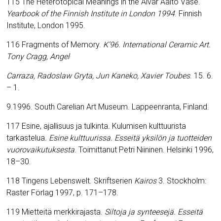
115 The Heterotopical Meanings in the Alvar Aalto Vase.
Yearbook of the Finnish Institute in London 1994
.
Finnish
Institute, London 1995.
116 Fragments of Memory.
K’96. International Ceramic Art.
Tony Cragg, Angel
Carraza, Radoslaw Gryta, Jun Kaneko, Xavier Toubes
.
15. 6.
– 1.
9.1996. South Carelian Art Museum. Lappeenranta, Finland.
117 Esine, ajallisuus ja tulkinta. Kulumisen kulttuurista
tarkastelua.
Esine kulttuurissa. Esseitä yksilön ja tuotteiden
vuorovaikutuksesta
. Toimittanut Petri Niininen. Helsinki 1996,
18–30.
118 Tingens Lebenswelt.
Skriftserien
Kairos
3. Stockholm:
Raster Förlag 1997, p. 171–178.
119 Mietteitä merkkirajasta.
Siltoja ja synteesejä. Esseitä