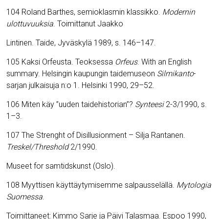
104 Roland Barthes, semioklasmin klassikko.
Modernin
ulottuvuuksia
. Toimittanut Jaakko
Lintinen. Taide, Jyväskylä 1989, s. 146–147.
105 Kaksi Orfeusta.
Teoksessa
Orfeus
. With an English
summary.
Helsingin kaupungin taidemuseon
Silmikanto
-
sarjan julkaisuja n:o 1. Helsinki 1990, 29–52.
106 Miten käy ”uuden taidehistorian”?
Synteesi
2-3/1990, s.
1–3.
107 The Strenght of Disillusionment – Silja Rantanen.
Treskel/Threshold
2/1990.
Museet for samtidskunst (Oslo).
108 Myyttisen käyttäytymisemme salpausselällä.
Mytologia
Suomessa
.
Toimittaneet: Kimmo Sarje ja Päivi Talasmaa. Espoo 1990,