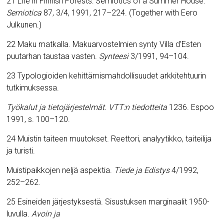
21 Life in Finnish Forests: Semiotics of a Summer House.
Semiotica
87, 3/4, 1991, 217–224. (Together with Eero
Julkunen.)
22 Maku matkalla. Makuarvostelmien synty Villa d’Esten
puutarhan taustaa vasten.
Synteesi
3/1991, 94–104.
23 Typologioiden kehittämismahdollisuudet arkkitehtuurin
tutkimuksessa.
Työkalut ja tietojärjestelmät. VTT:n tiedotteita
1236. Espoo
1991, s. 100–120.
24 Muistin taiteen muutokset. Reettori, analyytikko, taiteilija
ja turisti.
Muistipaikkojen neljä aspektia.
Tiede ja Edistys
4/1992,
252–262.
25 Esineiden järjestyksestä. Sisustuksen marginaalit 1950-
luvulla.
Avoin ja