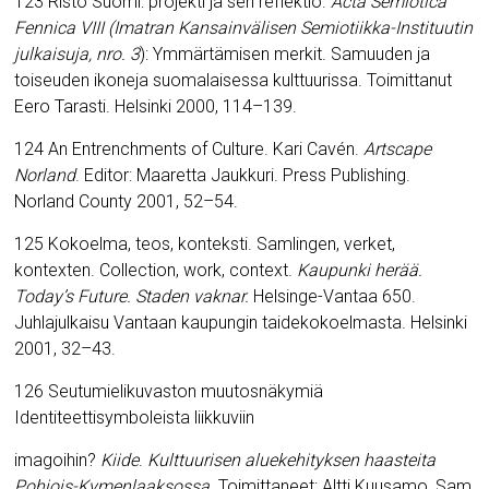
123 Risto Suomi: projekti ja sen reflektio.
Acta Semiotica
Fennica VIII (Imatran Kansainvälisen Semiotiikka-Instituutin
julkaisuja, nro. 3
): Ymmärtämisen merkit. Samuuden ja
toiseuden ikoneja suomalaisessa kulttuurissa. Toimittanut
Eero Tarasti. Helsinki 2000, 114–139.
124 An Entrenchments of Culture.
Kari Cavén.
Artscape
Norland
.
Editor: Maaretta Jaukkuri. Press Publishing.
Norland County 2001, 52–54.
125 Kokoelma, teos, konteksti. Samlingen, verket,
kontexten. Collection, work, context.
Kaupunki herää.
Today’s Future. Staden vaknar.
Helsinge-Vantaa 650.
Juhlajulkaisu Vantaan kaupungin taidekokoelmasta. Helsinki
2001, 32–43.
126 Seutumielikuvaston muutosnäkymiä
Identiteettisymboleista liikkuviin
imagoihin?
Kiide
.
Kulttuurisen aluekehityksen haasteita
Pohjois-Kymenlaaksossa
. Toimittaneet: Altti Kuusamo, Sam