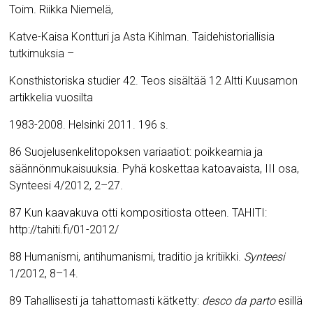
Toim. Riikka Niemelä,
Katve-Kaisa Kontturi ja Asta Kihlman. Taidehistoriallisia
tutkimuksia –
Konsthistoriska studier 42. Teos sisältää 12 Altti Kuusamon
artikkelia vuosilta
1983-2008. Helsinki 2011. 196 s.
86 Suojelusenkelitopoksen variaatiot: poikkeamia ja
säännönmukaisuuksia. Pyhä koskettaa katoavaista, III osa,
Synteesi 4/2012, 2–27.
87 Kun kaavakuva otti kompositiosta otteen.
TAHITI:
http://tahiti.fi/01-2012/
88 Humanismi, antihumanismi, traditio ja kritiikki.
Synteesi
1/2012, 8–14.
89
Tahallisesti ja tahattomasti kätketty:
desco da parto
esillä