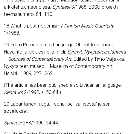
arkkitehtuuriteorioissa.
Synteesi
3/1988: ESSU-projektin
teemanumero, 84–1
10.
18 What is postmodernism?
Finnish Music Quarterly
1/1988.
19 From Perception to Language, Object to meaning.
Havainto ja kieli, esine ja mieli.
Synnyt. Nykytaiteen lähteitä
–
Sources of Contempåorary Art
. Edited by Timo Valjakka.
Nykytaiteen museo – Museum of Contemporary Art,
Helsinki 1989, 227–262.
(The article has been published also Lithuanian language:
Kentaurs
2/1992, s. 50-64.)
20 Lacanilainen fuuga. Teoria “peilivaiheesta” ja sen
sovellukset.
Synteesi
2
–
3/1990, 24-44.