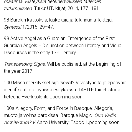
maailma. Risteyksiä tieteidenväliseen taiteiden
tutkimukseen
. Turku: UTUkirjat, 2014, 177
–
181.
98 Barokin katkoksia, laskoksia ja tulkinnan affekteja.
Synteesi
1/2015, 29–47.
99 Active Angel as a Guardian: Emergence of the First
Guardian Angels – Disjunction between Literary and Visual
Discourses in the early 17
Century.
th
Transcending Signs
. Will be published, at the beginning of
the year 2017.
100 Missä merkitykset sijaitsevat?
Viivästyneitä ja epäpyhiä
identifikaatioita pyhissä esityksissä.
TAHITI- taidehistoria
tieteenä –verkkolehti. Upcoming soon.
100a Allegory, Form, and Force in Baroque.
Allegoria,
muoto ja voima barokissa.
Baroque Magic.
Quo Vadis
Architectura? V.
Aalto University: Espoo.
Upcoming soon.