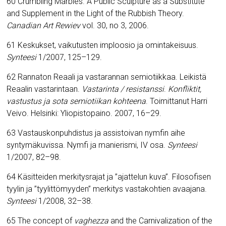
60 Crumbling Marbles.
A Public Sculpture as a Substitute
and Supplement in the Light of the Rubbish Theory.
Canadian Art Rewiev
vol. 30, no 3, 2006.
61 Keskukset, vaikutusten imploosio ja omintakeisuus.
Synteesi
1/2007, 125–129.
62 Rannaton Reaali ja vastarannan semiotiikkaa. Leikistä
Reaalin vastarintaan.
Vastarinta / resistanssi
.
Konfliktit,
vastustus ja sota semiotiikan kohteena
. Toimittanut Harri
Veivo. Helsinki: Yliopistopaino. 2007, 16–29.
63 Vastauskonpuhdistus ja assistoivan nymfin aihe
syntymäkuvissa. Nymfi ja manierismi, IV osa.
Synteesi
1/2007, 82–98.
64 Käsitteiden merkitysrajat ja ”ajattelun kuva”. Filosofisen
tyylin ja ”tyylittömyyden” merkitys vastakohtien avaajana.
Synteesi
1/2008, 32
–
38.
65 The concept of
vaghezza
and the Carnivalization of the