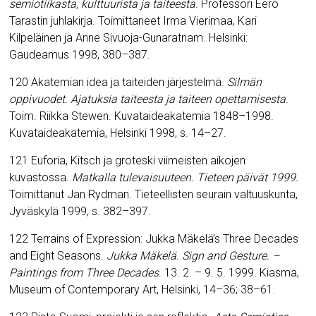
semiotiikasta, kulttuurista ja taiteesta.
Professori Eero
Tarastin juhlakirja. Toimittaneet Irma Vierimaa, Kari
Kilpeläinen ja Anne Sivuoja-Gunaratnam. Helsinki:
Gaudeamus 1998, 380–387.
120 Akatemian idea ja taiteiden järjestelmä.
Silmän
oppivuodet. Ajatuksia taiteesta ja taiteen opettamisesta
.
Toim. Riikka Stewen. Kuvataideakatemia 1848–1998.
Kuvataideakatemia, Helsinki 1998, s. 14–27.
121 Euforia, Kitsch ja groteski viimeisten aikojen
kuvastossa.
Matkalla tulevaisuuteen. Tieteen päivät 1999.
Toimittanut Jan Rydman. Tieteellisten seurain valtuuskunta,
Jyväskylä 1999, s. 382–397.
122 Terrains of Expression: Jukka Mäkelä’s Three Decades
and Eight
Seasons.
Jukka Mäkelä.
Sign and Gesture. –
Paintings from Three Decades
.
13. 2. – 9. 5. 1999. Kiasma,
Museum of Contemporary Art, Helsinki, 14–36; 38–61.