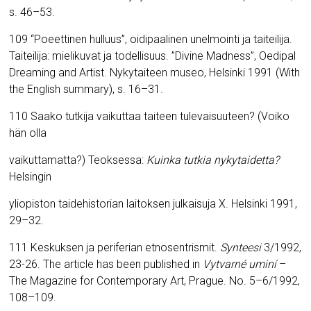
s. 46–53.
109 “Poeettinen hulluus”, oidipaalinen unelmointi ja taiteilija.
Taiteilija: mielikuvat ja todellisuus. ”Divine Madness”, Oedipal
Dreaming and Artist. Nykytaiteen museo, Helsinki 1991 (With
the English summary), s. 16–31.
110 Saako tutkija vaikuttaa taiteen tulevaisuuteen? (Voiko
hän olla
vaikuttamatta?) Teoksessa:
Kuinka tutkia nykytaidetta?
Helsingin
yliopiston taidehistorian laitoksen julkaisuja X. Helsinki 1991,
29–32.
111 Keskuksen ja periferian etnosentrismit.
Synteesi
3/1992,
23-26. The article has been published in
Vytvarné uminí
–
The Magazine for Contemporary Art, Prague.
No. 5–6/1992,
108–109.