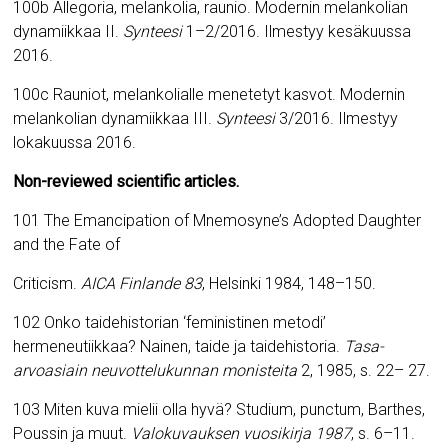
100b
Allegoria, melankolia, raunio. Modernin melankolian
dynamiikkaa II.
Synteesi
1
–
2/2016. Ilmestyy kesäkuussa
2016.
100c
Rauniot, melankolialle menetetyt kasvot. Modernin
melankolian dynamiikkaa III.
Synteesi
3/2016. Ilmestyy
lokakuussa 2016.
Non-reviewed scientific articles.
101
The Emancipation of Mnemosyne’s Adopted Daughter
and the Fate of
Criticism.
AICA Finlande 83
, Helsinki 1984, 148–150.
102 Onko taidehistorian ‘feministinen metodi’
hermeneutiikkaa? Nainen, taide ja taidehistoria.
Tasa-
arvoasiain neuvottelukunnan monisteita
2, 1985, s. 22– 27.
103 Miten kuva mielii olla hyvä? Studium, punctum, Barthes,
Poussin ja muut.
Valokuvauksen vuosikirja 1987
, s. 6–11.