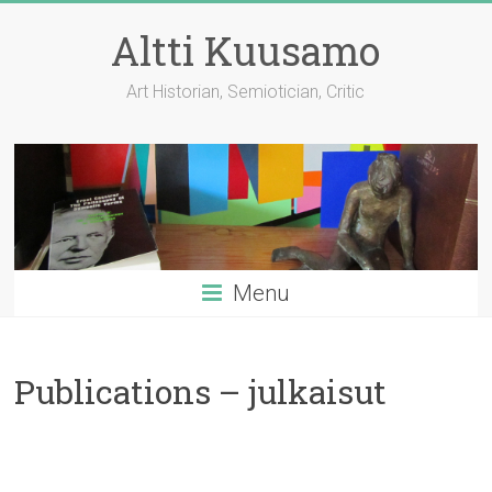
Skip
to
Altti Kuusamo
content
Art Historian, Semiotician, Critic
Menu
Publications – julkaisut