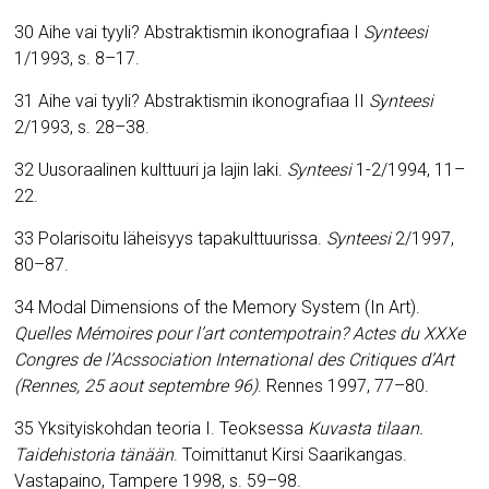
30 Aihe vai tyyli? Abstraktismin ikonografiaa I
Synteesi
1/1993, s. 8–17.
31 Aihe vai tyyli? Abstraktismin ikonografiaa II
Synteesi
2/1993, s. 28–38.
32 Uusoraalinen kulttuuri ja lajin laki.
Synteesi
1-2/1994, 11–
22.
33 Polarisoitu läheisyys tapakulttuurissa.
Synteesi
2/1997,
80–87.
34 Modal Dimensions of the Memory System (In Art).
Quelles Mémoires pour l’art contempotrain? Actes du XXXe
Congres de l’Acssociation International des Critiques d’Art
(Rennes, 25 aout septembre 96)
.
Rennes 1997, 77–80.
35 Yksityiskohdan teoria I. Teoksessa
Kuvasta tilaan.
Taidehistoria tänään
. Toimittanut Kirsi Saarikangas.
Vastapaino, Tampere 1998, s. 59–98.