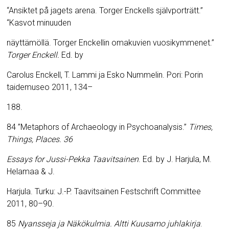
“Ansiktet på jagets arena.
Torger Enckells självporträtt.”
“Kasvot minuuden
näyttämöllä. Torger Enckellin omakuvien vuosikymmenet.”
Torger Enckell.
Ed. by
Carolus Enckell, T. Lammi ja Esko Nummelin.
Pori: Porin
taidemuseo 2011, 134
–
188.
84 ”Metaphors of Archaeology in Psychoanalysis.”
Times,
Things, Places. 36
Essays for Jussi-Pekka Taavitsainen
.
Ed. by J. Harjula, M.
Helamaa & J.
Harjula. Turku: J.-P. Taavitsainen Festschrift Committee
2011, 80–90.
85
Nyansseja ja Näkökulmia. Altti Kuusamo juhlakirja
.