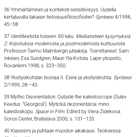
36 Ymmärtäminen ja konteksti-sensitiivisyys. Uudella
kertaluvulla takaisin tietoisuusfilosofioihin?
Synteesi
4/1998,
45–58.
37 Identiteetistä toiseen: 60-luku.
Mediatieteen kysymyksiä
2: Kirjoituksia modernista ja postmodernista kulttuurista
.
Professori Tarmo Malmbergin juhlakirja. Toimittaneet: Sam
Inkinen, Eva Sundgren, Mauri Ylä-Kotola. Lapin yliopisto,
Rovaniemi 1998, s. 323–350.
38 Yksityiskohdan teoriaa II. Esine ja yksityiskohta.
Synteesi
2/1999, 28-
–
43.
39 Mythic Disorientation: Outside the kaleidoscope (Sulev
Keedus: “Georgica”). Mýtická dezorientácia: mino
kaleidoskopu.
Space in Film
. Edited by Viera Zidekova.
Soros Center, Bratislava 2000, s. 101–120.
40 Klassismi ja puhtaan muodon aikakausi. Teoksessa: