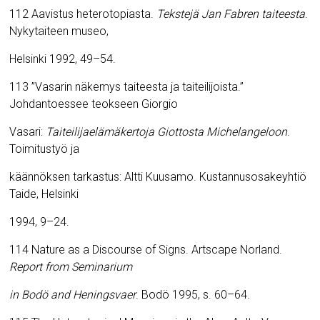
112 Aavistus heterotopiasta.
Tekstejä Jan Fabren taiteesta
.
Nykytaiteen museo,
Helsinki 1992, 49–54.
113 ”Vasarin näkemys taiteesta ja taiteilijoista.”
Johdantoessee teokseen Giorgio
Vasari:
Taiteilijaelämäkertoja Giottosta Michelangeloon
.
Toimitustyö ja
käännöksen tarkastus: Altti Kuusamo. Kustannusosakeyhtiö
Taide, Helsinki
1994, 9–24.
114 Nature as a Discourse of Signs.
Artscape Norland.
Report from Seminarium
in Bodö and Heningsvaer
. Bodö 1995, s. 60
–
64.