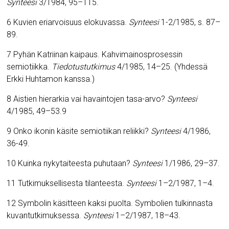
Synteesi
3/1984, 95–115.
6 Kuvien eriarvoisuus elokuvassa.
Synteesi
1-2/1985, s. 87–
89.
7 Pyhän Katriinan kaipaus. Kahvimainosprosessin
semiotiikka.
Tiedotustutkimus
4/1985, 14–25. (Yhdessä
Erkki Huhtamon kanssa.)
8 Aistien hierarkia vai havaintojen tasa-arvo?
Synteesi
4/1985, 49–53.9
9 Onko ikonin käsite semiotiikan reliikki?
Synteesi
4/1986,
36-49.
10 Kuinka nykytaiteesta puhutaan?
Synteesi
1/1986, 29–37.
11 Tutkimuksellisesta tilanteesta.
Synteesi
1–2/1987, 1–4.
12 Symbolin käsitteen kaksi puolta. Symbolien tulkinnasta
kuvantutkimuksessa.
Synteesi
1–2/1987, 18–43.