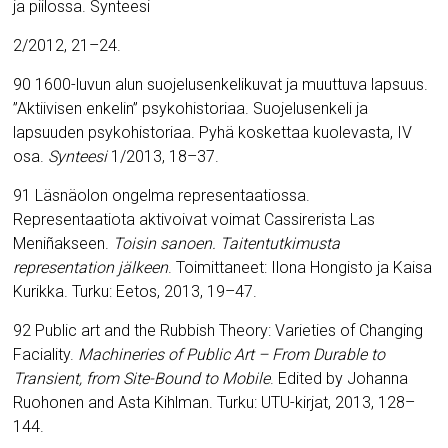
ja piilossa. Synteesi
2/2012, 21
–
24.
90 1600-luvun alun suojelusenkelikuvat ja muuttuva lapsuus.
”Aktiivisen enkelin” psykohistoriaa.
Suojelusenkeli ja
lapsuuden psykohistoriaa. Pyhä koskettaa kuolevasta, IV
osa.
Synteesi
1/2013, 18
–
37.
91 Läsnäolon ongelma representaatiossa.
Representaatiota aktivoivat voimat Cassirerista Las
Meniñakseen.
Toisin sanoen. Taitentutkimusta
representation jälkeen
. Toimittaneet: Ilona Hongisto ja Kaisa
Kurikka.
Turku: Eetos, 2013, 19–47.
92
Public art and the Rubbish Theory: Varieties of Changing
Faciality.
Machineries of Public Art – From Durable to
Transient, from Site-Bound to Mobile
.
Edited by Johanna
Ruohonen and Asta Kihlman. Turku: UTU-kirjat, 2013, 128
–
144.