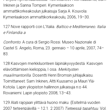
Inkinen ja Sanna Tomperi. Kymenlaakson
ammattikorkeakoulun julkaisuja Sarja A. Kouvola:
Kymenlaakson ammattikorkeakoulu, 2006, 19–30.
127 Nove rapporti con L’Italia.
Baltico e Mediterraneo. Italia
e Finlandia a
Confronto
. A cura di Sergio Rossi. Museo Nazionale di
Castel S. Angelo, Roma, 23. gennaio – 10 aprile, 2007, 74–
83.
128 Kasvojen merkkiluonteen läpinäkyvyydestä. Kasvojen
elävöittämisen kielioppia, I osa.
Merkitysten
maailmantorilla
. Dosentti Henri Bromsin juhlajulkaisu.
Toimittaneet: Sam Inkinen, Altti Kuusamo ja Mauri Ylä-
Kotola. Lapin yliopiston hallinnon julkaisuja n:o 44.
Rovaniemi: Lapin yliopisto 2008, 13–43.
129 Alati
rajojaan ylittävä huono maku. (Esitelmä vuoden
2007 tieteenpäivillä – 12.1. 2 2007)
Tieteessä tapahtuu
. Vol.