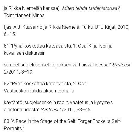
ja Riikka Niemelän kanssa).
Miten tehdä taidehistoriaa?
Toimittaneet: Minna
Ijäs, Altti Kuusamo ja Riikka Niemelä. Turku: UTU-Kirjat, 2010,
6–15.
81 ”Pyhä koskettaa katoavaista, 1. Osa: Kirjallisen ja
kuvallisen diskurssin
suhteet suojelusenkeli-topoksen varhaisvaiheessa.”
Synteesi
2/2011, 3–19.
82 ”Pyhä koskettaa katoavaista, 2. Osa:
Vastauskonpuhdistuksen teoria ja
käytäntö: suojelusenkelin roolit, vaatetus ja kysymys
alastomuudesta”
Synteesi
4/2011, 33–46.
83 “A Face in the Stage of the Self.
Torger Enckell’s Self-
Portraits.”