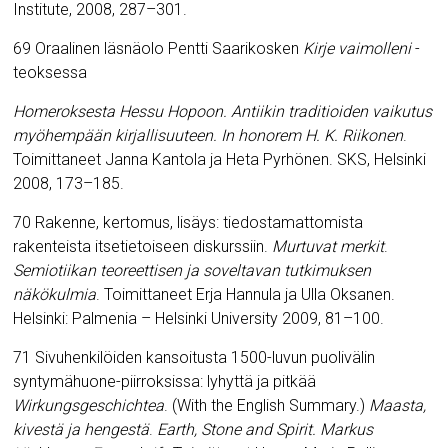
Institute, 2008, 287–301.
69 Oraalinen läsnäolo Pentti Saarikosken
Kirje vaimolleni
-
teoksessa
Homeroksesta Hessu Hopoon. Antiikin traditioiden vaikutus
myöhempään kirjallisuuteen. In honorem H. K. Riikonen
.
Toimittaneet Janna Kantola ja Heta Pyrhönen. SKS, Helsinki
2008, 173–185.
70 Rakenne, kertomus, lisäys: tiedostamattomista
rakenteista itsetietoiseen diskurssiin.
Murtuvat merkit
.
Semiotiikan teoreettisen ja soveltavan tutkimuksen
näkökulmia
. Toimittaneet Erja Hannula ja Ulla Oksanen.
Helsinki: Palmenia – Helsinki University 2009, 81–100.
71 Sivuhenkilöiden kansoitusta 1500-luvun puolivälin
syntymähuone-piirroksissa: lyhyttä ja pitkää
Wirkungsgeschichtea
.
(With the English Summary.)
Maasta,
kivestä ja hengestä
.
Earth, Stone and Spirit.
Markus