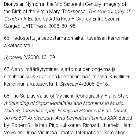
Dionysian Nymph in the Mid-Sixteenth Century Imagery of
the Birth of the Virgin Mary. Teoksessa:
The Iconography of
Gender I-II
.
Edited by Attila Kiss – György Enfre Szönyi.
Szeged: JATEPress. 2008, 80–95.
66 Tiedostettu ja tiedostamaton aika. Kuvallisen kerronnan
aikatasoista I.
Synteesi
2/2008, 13–29.
67 Ajan ylimääräytyminen, ajattomuuden ongelma ja
simultaanisuus kuvallisen kerronnan maailmassa. Kuvallisen
kerronnan aikatasoista II.
Synteesi
4/2008, 2–16.
68 The Surplus Value of Mythic in Iconography – and Style.
A Soun
ding of Signs: Modalities and Moments in Music,
Culture, and Philosophy. Essays in Honour of Eero Tarasti
on his 60
Anniversary.
Acta Semiotica Fennica XXX
. Edited
th
by: Robert S. Hatten, Pirjo Kukkonen, Richard Littlefield, Harri
Veivo and Irma Vierimaa.
Imatra: International Semiotics