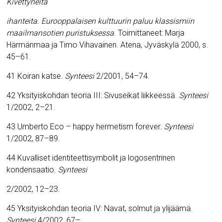
Kivettyneitä
ihanteita. Eurooppalaisen kulttuurin paluu klassismiin
maailmansotien puristuksessa
. Toimittaneet: Marja
Härmänmaa ja Timo Vihavainen. Atena, Jyväskylä 2000, s.
45–61.
41 Koiran katse.
Synteesi
2/2001, 54–74.
42 Yksityiskohdan teoria III: Sivuseikat liikkeessä.
Synteesi
1/2002, 2–21.
43 Umberto Eco – happy hermetism forever.
Synteesi
1/2002, 87–89.
44 Kuvalliset identiteettisymbolit ja logosentrinen
kondensaatio.
Synteesi
2/2002, 12–23.
45 Yksityiskohdan teoria IV: Navat, solmut ja ylijäämä.
Synteesi
4/2002, 67–