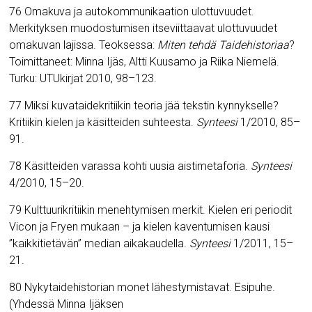
76 Omakuva ja autokommunikaation ulottuvuudet.
Merkityksen muodostumisen itseviittaavat ulottuvuudet
omakuvan lajissa. Teoksessa:
Miten tehdä Taidehistoriaa
?
Toimittaneet: Minna Ijäs, Altti Kuusamo ja Riika Niemelä.
Turku: UTUkirjat 2010, 98–123.
77 Miksi kuvataidekritiikin teoria jää tekstin kynnykselle?
Kritiikin kielen ja käsitteiden suhteesta.
Synteesi
1/2010, 85–
91.
78 Käsitteiden varassa kohti uusia aistimetaforia.
Synteesi
4/2010, 15–20.
79 Kulttuurikritiikin menehtymisen merkit. Kielen eri periodit
Vicon ja Fryen mukaan – ja kielen kaventumisen kausi
”kaikkitietävän” median aikakaudella.
Synteesi
1/2011, 15–
21.
80 Nykytaidehistorian monet lähestymistavat. Esipuhe.
(Yhdessä Minna Ijäksen