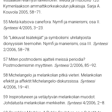
visuaalisiin elämysmarkkinoihin.
Media ja muotoilu 120
.
Kymenlaakson ammattikorkeakoulun julkaisuja. Sarja A.
Kouvola 2005, 58–71.
55 Meitä katsova canefora. Nymfi ja manierismi, osa II.
Synteesi
4/2005, 3–23.
56 ”Liikkuvat lisätekijät” ja symbolismi: uhrilahjoista
dionyysisiin teemoihin. Nymfi ja manierismi, osa III.
Synteesi
2/2006, 58–78.
57 Miten postmoderni ajatteli meissä periodia?
Postmodernismin myyttinen.
Synteesi
2/2006, 85–92.
58 Michelangelo ja melankolian pitkä vieteri. Melankolian
efektit ja affektit Michelangelo-diskurssissa.
Synteesi
4/2006, 19–41.
59 Inspiroituneen ja vetäytyvän melankolian muodot.
Johdatusta melankolian merkkeihin.
Synteesi
4/2006, 2–8.