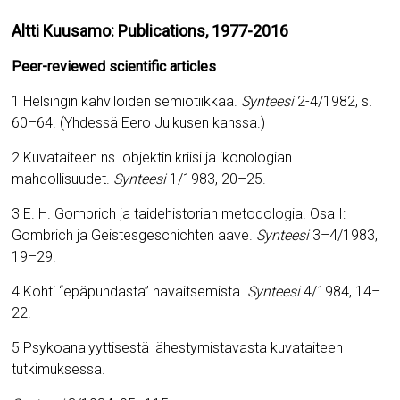
Altti Kuusamo: Publications, 1977-2016
Peer-reviewed scientific articles
1 Helsingin kahviloiden semiotiikkaa.
Synteesi
2-4/1982, s.
60–64. (Yhdessä Eero Julkusen kanssa.)
2 Kuvataiteen ns. objektin kriisi ja ikonologian
mahdollisuudet.
Synteesi
1/1983, 20–25.
3 E. H. Gombrich ja taidehistorian metodologia. Osa I:
Gombrich ja Geistesgeschichten aave.
Synteesi
3–4/1983,
19–29.
4 Kohti “epäpuhdasta” havaitsemista.
Synteesi
4/1984, 14–
22.
5 Psykoanalyyttisestä lähestymistavasta kuvataiteen
tutkimuksessa.