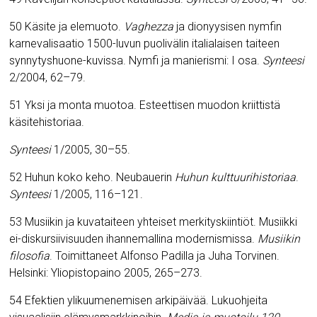
50 Käsite ja elemuoto.
Vaghezza
ja dionyysisen nymfin
karnevalisaatio 1500-luvun puolivälin italialaisen taiteen
synnytyshuone-kuvissa. Nymfi ja manierismi: I osa.
Synteesi
2/2004, 62–79.
51 Yksi ja monta muotoa. Esteettisen muodon kriittistä
käsitehistoriaa.
Synteesi
1/2005, 30–55.
52 Huhun koko keho. Neubauerin
Huhun kulttuurihistoriaa
.
Synteesi
1/2005, 116–121.
53 Musiikin ja kuvataiteen yhteiset merkityskiintiöt. Musiikki
ei-diskursiivisuuden ihannemallina modernismissa.
Musiikin
filosofia
. Toimittaneet Alfonso Padilla ja Juha Torvinen.
Helsinki: Yliopistopaino 2005, 265–273.
54 Efektien ylikuumenemisen arkipäivää. Lukuohjeita