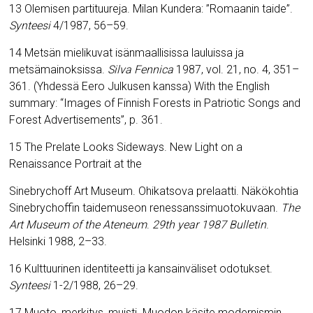
13 Olemisen partituureja. Milan Kundera: ”Romaanin taide”.
Synteesi
4/1987, 56–59.
14 Metsän mielikuvat isänmaallisissa lauluissa ja
metsämainoksissa.
Silva Fennica
1987, vol. 21, no. 4, 351–
361. (Yhdessä Eero Julkusen kanssa) With the English
summary: “Images of Finnish Forests in Patriotic Songs and
Forest Advertisements
”, p. 361.
15 The Prelate Looks Sideways. New Light on a
Renaissance Portrait at the
Sinebrychoff Art Museum. Ohikatsova prelaatti. Näkökohtia
Sinebrychoffin taidemuseon renessanssimuotokuvaan.
The
Art Museum of the Ateneum
.
29th year 1987 Bulletin
.
Helsinki 1988, 2–33.
16 Kulttuurinen identiteetti ja kansainväliset odotukset.
Synteesi
1-2/1988, 26–29.
17 Muoto, merkitys, muisti. Muodon käsite modernismin