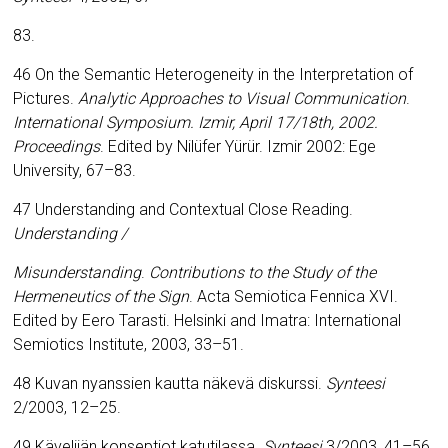
83.
46 On the Semantic Heterogeneity in the Interpretation of
Pictures.
Analytic Approaches to Visual Communication
.
International Symposium. Izmir, April 17/18th, 2002.
Proceedings
. Edited by Nilüfer Yürür. Izmir 2002: Ege
University, 67
–
83.
47 Understanding and Contextual Close Reading.
Understanding /
Misunderstanding
.
Contributions to the Study of the
Hermeneutics of the Sign
. Acta Semiotica Fennica XVI.
Edited by Eero Tarasti. Helsinki and Imatra: International
Semiotics Institute, 2003, 33
–
51.
48 Kuvan nyanssien kautta näkevä diskurssi.
Synteesi
2/2003, 12–25.
49 Kävelijän konseptiot katutilassa.
Synteesi
3/2003, 41–56.